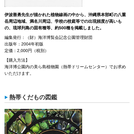
伊波善勇先生が描かれた植物線画の中から、沖縄県本部町の八重
岳周辺地域、満名川周辺、学校の校庭等での出現頻度が高いも
の、琉球列島の固有種等、約500種を掲載しました。
編集発行：（財）海洋博覧会記念公園管理財団
出版年：2004年初版
定価：2,000円（税別）
【購入方法】
海洋博公園内の美ら島植物園（熱帯ドリームセンター）でお求め
いただけます。
熱帯くだもの図鑑